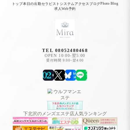
Photo Blog
トップ
本日の出勤
セラピスト
システム
アクセス
ブログ
求人
Web予約
TEL 08052480468
OPEN 10:00-翌5:00
受付時間 9:00~翌4:00
公
式
blue
ラ
02
X
sky
イ
ン
下北沢のメンズエステ店人気ランキング